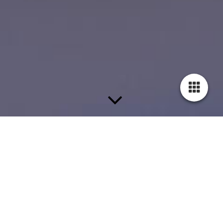
Das fugenlose Bad
Wirklich „mega“, diese neuen XXL-Formate im Fliesencenter –
und das nicht nur wegen ihrer Größe (120 x 280 cm). Denn
einerlei ob keramische Fliese, Aquapanel mit Vinyl, Badplatten