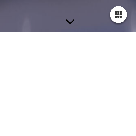
Unsere Firmengeschichte
Aus der Idee geboren, für sein Klientel harmonische und
dekorative Wohnräume zu gestalten, gründete Ronald Hils,
ergänzend zum Bauträgerunternehmen 1977 das bekannte
Fliesenfachunternehmen. In den Austellungsräumen in
Olching, findet der Kunde alle Wohnideen und Wünsche rund
um die Keramik. Feinsteinzeug in Großformaten mit diversen
Oberflächen und Strukturen, klassische Wohnfarben,
mineralische Wandgestaltungen, Marmorspachteltechnik, bunte
Glasmosaike, Natursteinbordüren, Natursteinnachbildungen